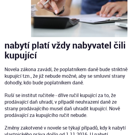
nabytí platí vždy nabyvatel čili
kupující
Novela zákona zavádí, že poplatníkem daně bude striktně
kupující tzn., že již nebude možné, aby se smluvní strany
dohodly, kdo bude poplatníkem daně.
Ruší se institut ručitele - dříve ručil kupující za to, že
prodávající daň uhradí, v případě neuhrazení daně ze
strany prodávajícího musel daň uhradit kupující. Nově
prodávající za kupujícího ručit nebude.
Změny zakotvené v novele se týkají případů, kdy k nabytí
vlastnického práva došlo od 1.11.2016. U nabytí