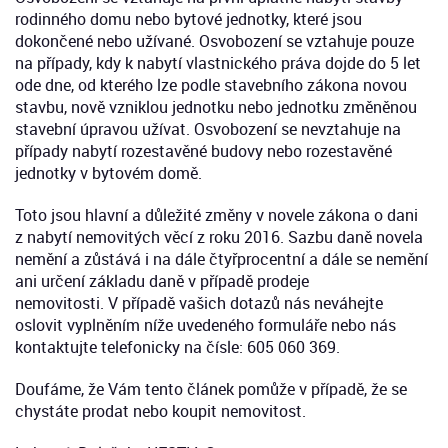
rodinného domu nebo bytové jednotky, které jsou
dokončené nebo užívané. Osvobození se vztahuje pouze
na případy, kdy k nabytí vlastnického práva dojde do 5 let
ode dne, od kterého lze podle stavebního zákona novou
stavbu, nově vzniklou jednotku nebo jednotku změněnou
stavební úpravou užívat. Osvobození se nevztahuje na
případy nabytí rozestavěné budovy nebo rozestavěné
jednotky v bytovém domě.
Toto jsou hlavní a důležité změny v novele zákona o dani
z nabytí nemovitých věcí z roku 2016. Sazbu daně novela
nemění a zůstává i na dále čtyřprocentní a dále se nemění
ani určení základu daně v případě prodeje
nemovitosti. V případě vašich dotazů nás neváhejte
oslovit vyplněním níže uvedeného formuláře nebo nás
kontaktujte telefonicky na čísle: 605 060 369.
Doufáme, že Vám tento článek pomůže v případě, že se
chystáte prodat nebo koupit nemovitost.