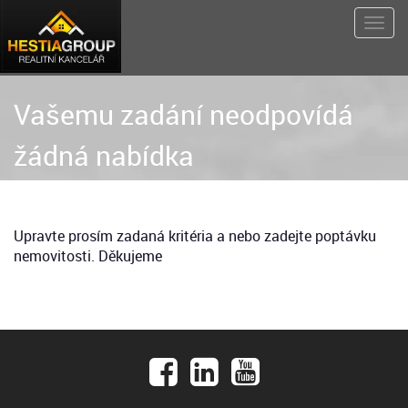
Vašemu zadání neodpovídá
žádná nabídka
Upravte prosím zadaná kritéria a nebo zadejte poptávku
nemovitosti. Děkujeme