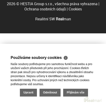
2026 © HESTIA Group s.r.o., všechna práva vyhrazena |
Ochrana osobních údajů
|
Cookies
Realitní SW
Real
man
Používáme soubory cookies
ℹ
Naše soubory potřebujeme pro samotnou funkčnost webu a pro
uložení vašich předvoleb při jeho procházení. Cookies třetích
stran pak slouží pro vyhodnocování výkonu a zkvalitnění obsahu
prezentace. Nejsou určeny k identifikaci návštěvníka jako
konkrétní osoby. Pro uchování jiných než technických cookies
potřebujeme váš souhlas.
Upravit
Odmítnout
Přijímám vše