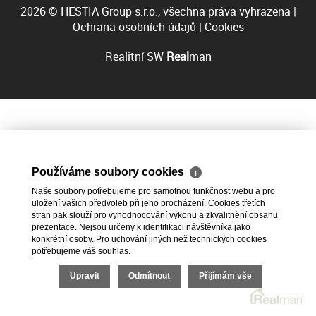
2026 © HESTIA Group s.r.o., všechna práva vyhrazena |
Ochrana osobních údajů
|
Cookies
Realitní SW
Real
man
Používáme soubory cookies
ℹ
Naše soubory potřebujeme pro samotnou funkčnost webu a pro
uložení vašich předvoleb při jeho procházení. Cookies třetích
stran pak slouží pro vyhodnocování výkonu a zkvalitnění obsahu
prezentace. Nejsou určeny k identifikaci návštěvníka jako
konkrétní osoby. Pro uchování jiných než technických cookies
potřebujeme váš souhlas.
Upravit
Odmítnout
Přijímám vše