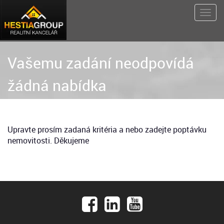
Vašemu zadání neodpovídá
žádná nabídka
Upravte prosím zadaná kritéria a nebo zadejte poptávku
nemovitosti. Děkujeme