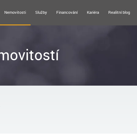
Nemovitosti
Služby
Financování
Kariéra
Realitní blog
movitostí