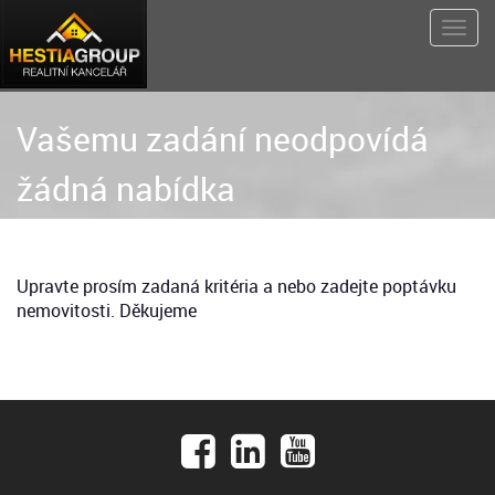
Vašemu zadání neodpovídá
žádná nabídka
Upravte prosím zadaná kritéria a nebo zadejte poptávku
nemovitosti. Děkujeme