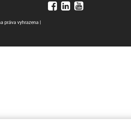
a práva vyhrazena |