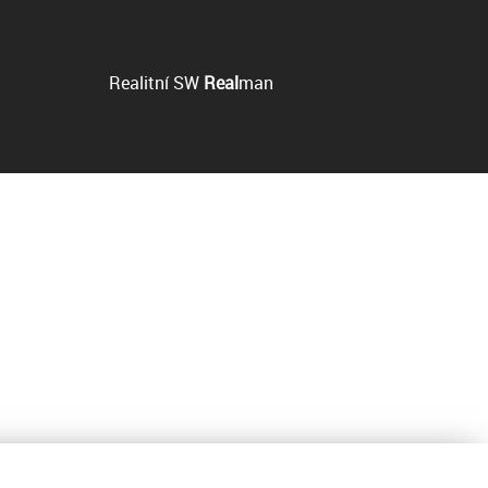
Realitní SW
Real
man