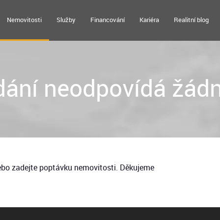
Nemovitosti
Služby
Financování
Kariéra
Realitní blog
ání neodpovídá žádn
nebo zadejte poptávku nemovitosti. Děkujeme