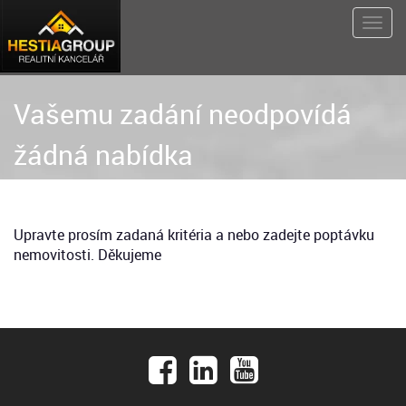
Vašemu zadání neodpovídá
žádná nabídka
Upravte prosím zadaná kritéria a nebo zadejte poptávku
nemovitosti. Děkujeme