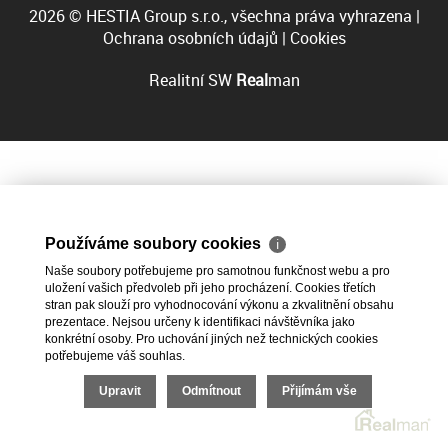
2026 © HESTIA Group s.r.o., všechna práva vyhrazena |
Ochrana osobních údajů
|
Cookies
Realitní SW
Real
man
Používáme soubory cookies
ℹ
Naše soubory potřebujeme pro samotnou funkčnost webu a pro
uložení vašich předvoleb při jeho procházení. Cookies třetích
stran pak slouží pro vyhodnocování výkonu a zkvalitnění obsahu
prezentace. Nejsou určeny k identifikaci návštěvníka jako
konkrétní osoby. Pro uchování jiných než technických cookies
potřebujeme váš souhlas.
Upravit
Odmítnout
Přijímám vše