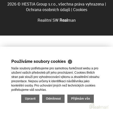
2026 © HESTIA Group s.r.o., všechna práva vyhrazena |
Ochrana osobních údajů
|
Cookies
Realitní SW
Real
man
Používáme soubory cookies
ℹ
Naše soubory potřebujeme pro samotnou funkčnost webu a pro
uložení vašich předvoleb při jeho procházení. Cookies třetích
stran pak slouží pro vyhodnocování výkonu a zkvalitnění obsahu
prezentace. Nejsou určeny k identifikaci návštěvníka jako
konkrétní osoby. Pro uchování jiných než technických cookies
potřebujeme váš souhlas.
Upravit
Odmítnout
Přijímám vše