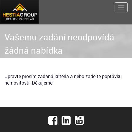
Vašemu zadání neodpovídá
žádná nabídka
Upravte prosím zadaná kritéria a nebo zadejte poptávku
nemovitosti. Děkujeme