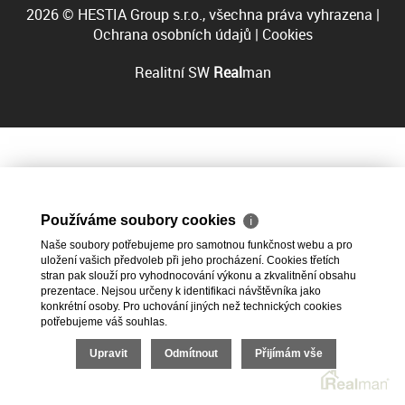
2026 © HESTIA Group s.r.o., všechna práva vyhrazena |
Ochrana osobních údajů
|
Cookies
Realitní SW
Real
man
Používáme soubory cookies
ℹ
Naše soubory potřebujeme pro samotnou funkčnost webu a pro
uložení vašich předvoleb při jeho procházení. Cookies třetích
stran pak slouží pro vyhodnocování výkonu a zkvalitnění obsahu
prezentace. Nejsou určeny k identifikaci návštěvníka jako
konkrétní osoby. Pro uchování jiných než technických cookies
potřebujeme váš souhlas.
Upravit
Odmítnout
Přijímám vše