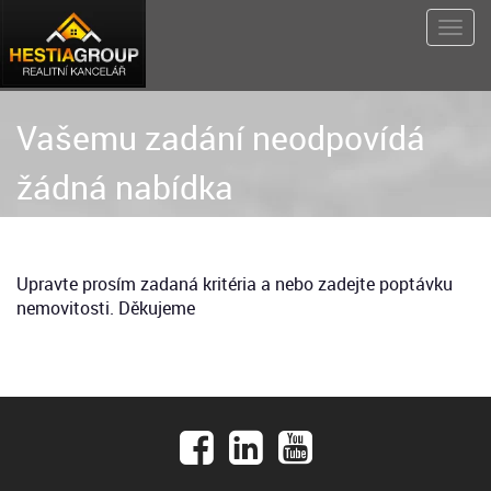
Vašemu zadání neodpovídá
žádná nabídka
Upravte prosím zadaná kritéria a nebo zadejte poptávku
nemovitosti. Děkujeme